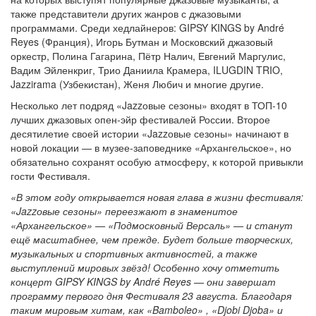
также представители других жанров с джазовыми
программами. Среди хедлайнеров: GIPSY KINGS by André
Reyes (Франция), Игорь Бутман и Московский джазовый
оркестр, Полина Гагарина, Пётр Налич, Евгений Маргулис,
Вадим Эйленкриг, Трио Даниила Крамера, ILUGDIN TRIO,
Jazzirama (Узбекистан), Женя Любич и многие другие.
Несколько лет подряд «Jazzовые сезоны» входят в ТОП-10
лучших джазовых опен-эйр фестивалей России. Второе
десятилетие своей истории «Jazzовые сезоны» начинают в
новой локации — в музее-заповеднике «Архангельское», но
обязательно сохранят особую атмосферу, к которой привыкли
гости Фестиваля.
«В этом году открывается новая глава в жизни фестиваля:
«Jazzовые сезоны» переезжают в знаменитое
«Архангельское» — «Подмосковный Версаль» — и станут
ещё масштабнее, чем прежде. Будет больше творческих,
музыкальных и спортивных активностей, а также
выступлений мировых звёзд! Особенно хочу отметить
концерт GIPSY KINGS by André Reyes — они завершат
программу первого дня Фестиваля 23 августа. Благодаря
таким мировым хитам, как «Bamboleo» , «Djobi Djoba» и