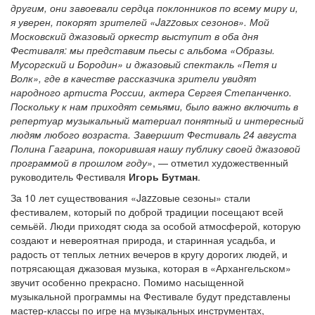
другим, они завоевали сердца поклонников по всему миру и,
я уверен, покорят зрителей «Jazzовых сезонов». Мой
Московский джазовый оркестр выступит в оба дня
Фестиваля: мы представим пьесы с альбома «Образы.
Мусоргский и Бородин» и джазовый спектакль «Петя и
Волк», где в качестве рассказчика зрители увидят
народного артиста России, актера Сергея Степанченко.
Поскольку к нам приходят семьями, было важно включить в
репертуар музыкальный материал понятный и интересный
людям любого возраста. Завершит Фестиваль 24 августа
Полина Гагарина, покорившая нашу публику своей джазовой
программой в прошлом году»
, — отметил художественный
руководитель Фестиваля
Игорь Бутман
.
За 10 лет существования «Jazzовые сезоны» стали
фестивалем, который по доброй традиции посещают всей
семьёй. Люди приходят сюда за особой атмосферой, которую
создают и невероятная природа, и старинная усадьба, и
радость от теплых летних вечеров в кругу дорогих людей, и
потрясающая джазовая музыка, которая в «Архангельском»
звучит особенно прекрасно. Помимо насыщенной
музыкальной программы на Фестивале будут представлены
мастер-классы по игре на музыкальных инструментах,