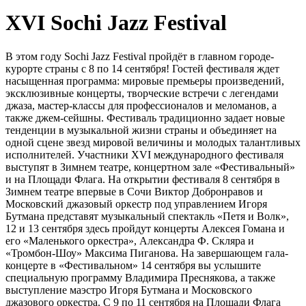
XVI Sochi Jazz Festival
В этом году Sochi Jazz Festival пройдёт в главном городе-
курорте страны с 8 по 14 сентября! Гостей фестиваля ждет
насыщенная программа: мировые премьеры произведений,
эксклюзивные концерты, творческие встречи с легендами
джаза, мастер-классы для профессионалов и меломанов, а
также джем-сейшны. Фестиваль традиционно задает новые
тенденции в музыкальной жизни страны и объединяет на
одной сцене звезд мировой величины и молодых талантливых
исполнителей. Участники XVI международного фестиваля
выступят в Зимнем театре, концертном зале «Фестивальный»
и на Площади Флага. На открытии фестиваля 8 сентября в
Зимнем театре впервые в Сочи Виктор Добронравов и
Московский джазовый оркестр под управлением Игоря
Бутмана представят музыкальный спектакль «Петя и Волк»,
12 и 13 сентября здесь пройдут концерты Алексея Гомана и
его «Маленького оркестра», Александра Ф. Скляра и
«Тромбон-Шоу» Максима Пиганова. На завершающем гала-
концерте в «Фестивальном» 14 сентября вы услышите
специальную программу Владимира Преснякова, а также
выступление маэстро Игоря Бутмана и Московского
джазового оркестра. С 9 по 11 сентября на Площади Флага