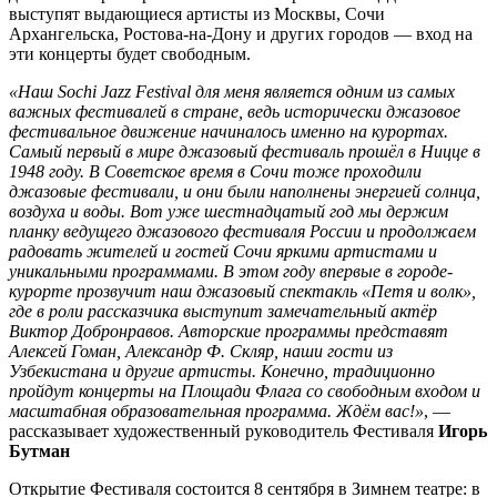
выступят выдающиеся артисты из Москвы, Сочи
Архангельска, Ростова-на-Дону и других городов — вход на
эти концерты будет свободным.
«Наш Sochi Jazz Festival для меня является одним из самых
важных фестивалей в стране, ведь исторически джазовое
фестивальное движение начиналось именно на курортах.
Самый первый в мире джазовый фестиваль прошёл в Ницце в
1948 году. В Советское время в Сочи тоже проходили
джазовые фестивали, и они были наполнены энергией солнца,
воздуха и воды. Вот уже шестнадцатый год мы держим
планку ведущего джазового фестиваля России и продолжаем
радовать жителей и гостей Сочи яркими артистами и
уникальными программами. В этом году впервые в городе-
курорте прозвучит наш джазовый спектакль «Петя и волк»,
где в роли рассказчика выступит замечательный актёр
Виктор Добронравов. Авторские программы представят
Алексей Гоман, Александр Ф. Скляр, наши гости из
Узбекистана и другие артисты. Конечно, традиционно
пройдут концерты на Площади Флага со свободным входом и
масштабная образовательная программа. Ждём вас!»
, —
рассказывает художественный руководитель Фестиваля
Игорь
Бутман
Открытие Фестиваля состоится 8 сентября в Зимнем театре: в