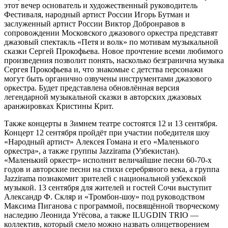
этот вечер основатель и художественный руководитель
Фестиваля, народный артист России Игорь Бутман и
заслуженный артист России Виктор Добронравов в
сопровождении Московского джазового оркестра представят
джазовый спектакль «Петя и волк» по мотивам музыкальной
сказки Сергей Прокофьева. Новое прочтение всеми любимого
произведения позволит понять, насколько безгранична музыка
Сергея Прокофьева и, что знакомые с детства персонажи
могут быть органично озвучены инструментами джазового
оркестра. Будет представлена обновлённая версия
легендарной музыкальной сказки в авторских джазовых
аранжировках Кристины Крит.
Также концерты в Зимнем театре состоятся 12 и 13 сентября.
Концерт 12 сентября пройдёт при участии победителя шоу
«Народный артист» Алексея Гомана и его «Маленького
оркестра», а также группы Jazzirama (Узбекистан).
«Маленький оркестр» исполнит величайшие песни 60-70-х
годов и авторские песни на стихи серебряного века, а группа
Jazzirama познакомит зрителей с национальной узбекской
музыкой. 13 сентября для жителей и гостей Сочи выступит
Александр Ф. Скляр и «Тромбон-шоу» под руководством
Максима Пиганова с программой, посвящённой творческому
наследию Леонида Утёсова, а также ILUGDIN TRIO —
коллектив, который смело можно назвать олицетворением