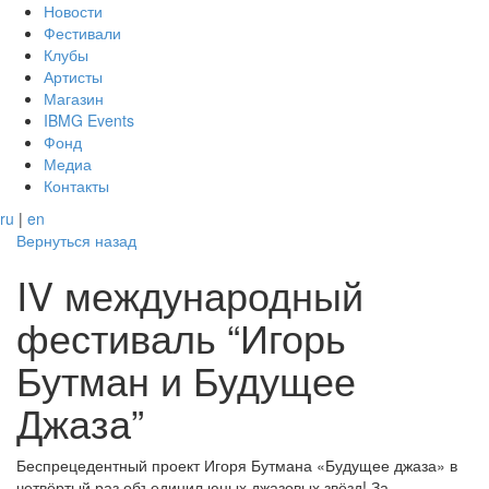
Новости
Фестивали
Клубы
Артисты
Магазин
IBMG Events
Фонд
Медиа
Контакты
ru
|
en
Вернуться назад
IV международный
фестиваль “Игорь
Бутман и Будущее
Джаза”
Беспрецедентный проект Игоря Бутмана «Будущее джаза» в
четвёртый раз объединил юных джазовых звёзд! За