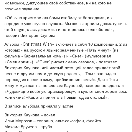
их музыки, диктующее своё собственное, ни на кого не
похожее звучание.
«Обычно кристмас-альбомы изобилуют балладами, и к
середине уже скучно слушать. Мы же выстроили драматургию:
чтоб ощущалась динамика и не терялось волшебство!»,-
говорит Виктория Каунова.
Альбом «Christmas Wish»
включает в себя 10 композиций, 2 из
которых - на русском языке: з
наменитые «Пять минут» (из
фильма «Карнавальная ночь») и «Снег» (мультсериал
«Смешарики»). «“Снег” рисует смену сезонов, - поясняет
Виктория Каунова, чей чистый летящий голос придаёт этой
песне и другим почти детскую радость, – Там явно виден
переход из осени в зиму, приближение зимы!». Для «Пяти
минут» музыканты, по словам Кауновой, намеренно сделали
«Чудовищно весёлую аранжировку», и куплет спел хором весь
коллектив: «Как это принято в Новый год за столом!».
В записи альбома приняли участие:
Виктория Каунова – вокал
Илья Морозов – сопрано, альт-саксофон, флейта
Михаил Бручеев – труба