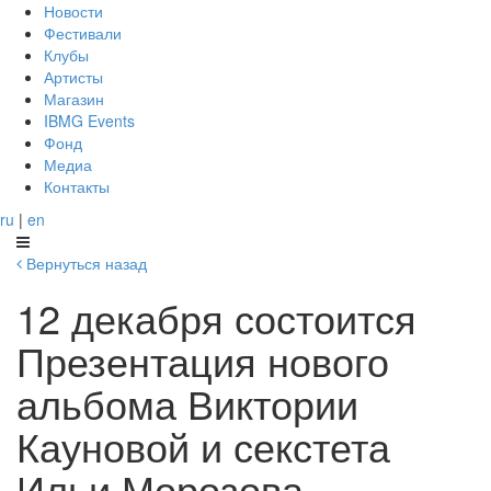
Новости
Фестивали
Клубы
Артисты
Магазин
IBMG Events
Фонд
Медиа
Контакты
ru
|
en
Вернуться назад
12 декабря состоится
Презентация нового
альбома Виктории
Кауновой и секстета
Ильи Морозова