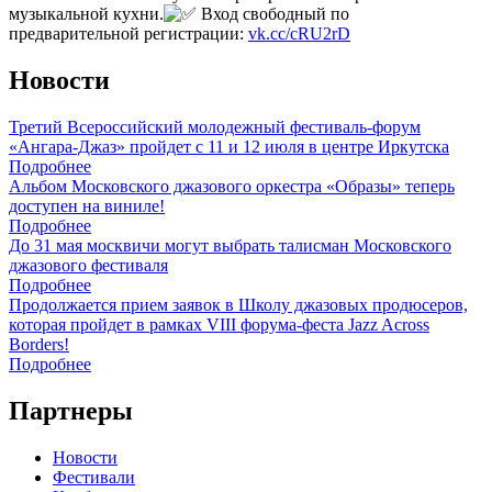
музыкальной кухни.
Вход свободный по
предварительной регистрации:
vk.cc/cRU2rD
Новости
Третий Всероссийский молодежный фестиваль-форум
«Ангара-Джаз» пройдет с 11 и 12 июля в центре Иркутска
Подробнее
Альбом Московского джазового оркестра «Образы» теперь
доступен на виниле!
Подробнее
До 31 мая москвичи могут выбрать талисман Московского
джазового фестиваля
Подробнее
Продолжается прием заявок в Школу джазовых продюсеров,
которая пройдет в рамках VIII форума-феста Jazz Across
Borders!
Подробнее
Партнеры
Новости
Фестивали