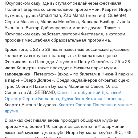
Юсуповском саду, где выступают хедлайнеры фестиваля:
Полина Гагарина со специальной программой, Квартет Игоря
Бутмана, группа Uma2rman, Zap Mama (Бельгия), Queentet
Сергея Мазаева, Мариам Мерабова, Варвара Визбор, Zventa
Sventana, Виктор Добронравов и многие другие. Также в
Юсуповском саду работает лекторий Фестиваля, в котором
проходит масштабная образовательная программа.
Кроме того, с 22 по 26 июля известные российские джазовые
коллективы выступают на открытых бесплатных сценах
Фестиваля: на Площади Искусств и Порту Севкабель. 25 и 26
июля Концерты также проходят в Нижнем парке музея-
заповедника «Петергоф» (вход – по билетам в Нижний парк) и
в парке «Озеро Долгое». Среди хедлайнеров открытых сцен:
Трио Олега и Натальи Бутман, Марианна Савон, Ольга
Синяева и ALLSEEBAND,
Санкт-Петербургский Джазовый
Оркестр Сергея Богданова
,
Дудук-бэнд Виталия Погосяна
,
Квартет Антона Чекурова,
Квартет Григора Паносяна и многие
другие.
В рамках фестиваля вновь проходит обширная клубная
программа, более 140 концертов состоятся в Филармонии
джазовой музыки, Джаз-клубе Игоря Бутмана, клубах JFC, «48