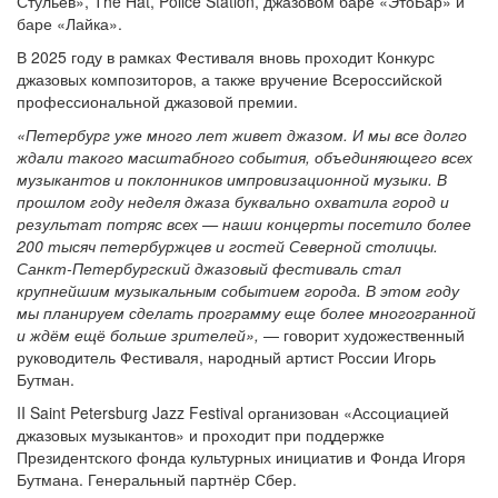
Стульев», The Hat, Police Station, джазовом баре «ЭтоБар» и
баре «Лайка».
В 2025 году в рамках Фестиваля вновь проходит Конкурс
джазовых композиторов, а также вручение Всероссийской
профессиональной джазовой премии.
«Петербург уже много лет живет джазом. И мы все долго
ждали такого масштабного события, объединяющего всех
музыкантов и поклонников импровизационной музыки. В
прошлом году неделя джаза буквально охватила город и
результат потряс всех — наши концерты посетило более
200 тысяч петербуржцев и гостей Северной столицы.
Санкт-Петербургский джазовый фестиваль стал
крупнейшим музыкальным событием города. В этом году
мы планируем сделать программу еще более многогранной
и ждём ещё больше зрителей»,
— говорит художественный
руководитель Фестиваля, народный артист России Игорь
Бутман.
II Saint Petersburg Jazz Festival организован «Ассоциацией
джазовых музыкантов» и проходит при поддержке
Президентского фонда культурных инициатив и Фонда Игоря
Бутмана. Генеральный партнёр Сбер.