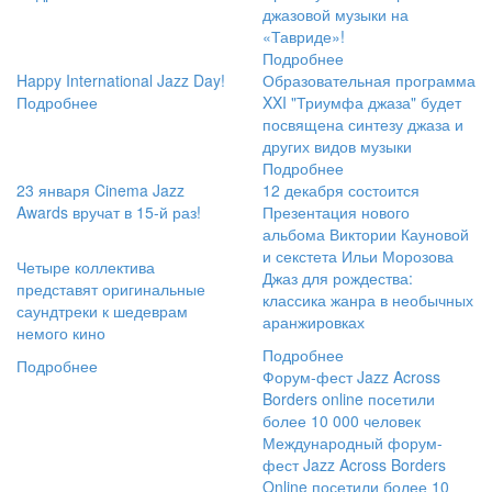
джазовой музыки на
«Тавриде»!
Подробнее
Happy International Jazz Day!
Образовательная программа
Подробнее
XXI "Триумфа джаза" будет
посвящена синтезу джаза и
других видов музыки
Подробнее
23 января Cinema Jazz
12 декабря состоится
Awards вручат в 15-й раз!
Презентация нового
альбома Виктории Кауновой
и секстета Ильи Морозова
Четыре коллектива
Джаз для рождества:
представят оригинальные
классика жанра в необычных
саундтреки к шедеврам
аранжировках
немого кино
Подробнее
Подробнее
Форум-фест Jazz Across
Borders online посетили
более 10 000 человек
Международный форум-
фест Jazz Across Borders
Online посетили более 10