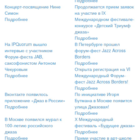
Подробнее
Концерт-посвящение Нине
Продолжается прием заявок
Симон
на участие в IХ
Подробнее
Международном фестивале-
конкурсе «Детский Триумф
джаза»
Подробнее
На IPQuorum вышло
В Петербурге прошел
интервью с участником
форум-фест Jazz Across
Форум-феста JAB,
Borders
саксофонистом Антоном
Подробнее
Чекуровым
Открыта регистрация на VI
Подробнее
Международный Форум-
фест Jazz Across Borders!
Подробнее
Вконтакте появилось
По инициативе Игоря
приложение «Джаз в России»
Бутмана в Москве появится
Подробнее
улица Джазовая!
Подробнее
В Москве появился мурал к
Х Международный
100-летию российского
фестиваль «Будущее джаза»
джаза
Подробнее
Подробнее
Прими участие в арт-школе