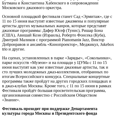
Бутмана и Константина Хабенского в сопровождении
Московского джазового оркестра.
Основной площадкой фестиваля станет Сад «Эрмитаж», где с
11 по 15 июня выступят известные джазмены и популярные
артисты других музыкальных жанров, которые представят
джазовые программы: Дафер Юсеф (Тунис), Ришар Бона
(США), Авишай Коэн (Израиль), Роберто Фонсека (Куба),
Дмитрий Маликов с программой Pianomaniя Jazz, Виктор
Добронравов и ансамбль «Кинопроектор», Меджикул, Jukebox
trio и другие.
На cценах, установленных в парке «Зарядье», «Сокольники»,
парке искусств «Музеон» и на площади у ЦУМа с 11 по 15
июня выступят как уже известные джазовые артисты, так и
cто лучших молодежных джаз-коллективов, отобранных по
итогам Всероссийского конкурса. Специальные концертные
программы также пройдут на других городских площадках и
в джаз-клубах Москвы. Кроме того, с 11 по 15 июня в рамках
Фестиваля пройдёт большая просветительская программа,
организованная совместно с Российским Обществом
«Знание».
Фестиваль проходит при поддержке Департамента
культуры города Москвы и Президентского фонда