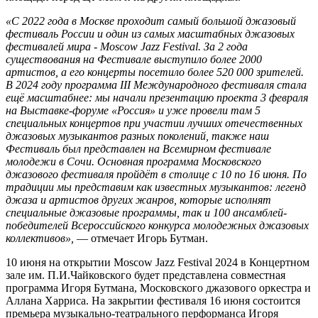
«С 2022 года в Москве проходит самый большой джазовый
фестиваль России и один из самых масштабных джазовых
фестивалей мира - Moscow Jazz Festival. За 2 года
существования на Фестивале выступило более 2000
артистов, а его концерты посетило более 520 000 зрителей.
В 2024 году программа III Международного фестиваля стала
ещё масштабнее: мы начали презентацию проекта 3 февраля
на Выставке-форуме «Россия» и уже провели там 5
специальных концертов при участии лучших отечественных
джазовых музыкантов разных поколений, также наш
Фестиваль был представлен на Всемирном фестивале
молодежи в Сочи. Основная программа Московского
джазового фестиваля пройдёт в столице с 10 по 16 июня. По
традиции мы представим как известных музыкантов: легенд
джаза и артистов других жанров, которые исполнят
специальные джазовые программы, так и 100 ансамблей-
победителей Всероссийского конкурса молодежных джазовых
коллективов»,
— отмечает Игорь Бутман.
10 июня на открытии Moscow Jazz Festival 2024 в Концертном
зале им. П.И.Чайковского будет представлена совместная
программа Игоря Бутмана, Московского джазового оркестра и
Аллана Харриса. На закрытии фестиваля 16 июня состоится
премьера музыкально-театрального перформанса Игоря