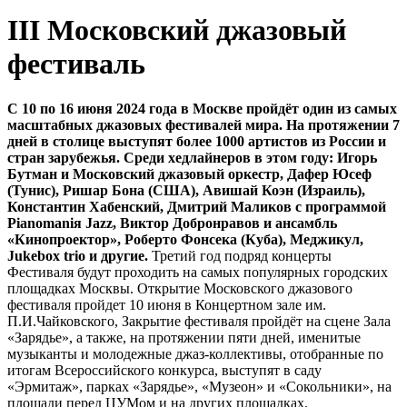
III Московский джазовый
фестиваль
С 10 по 16 июня 2024 года в Москве пройдёт один из самых
масштабных джазовых фестивалей мира. На протяжении 7
дней в столице выступят более 1000 артистов из России и
стран зарубежья. Среди хедлайнеров в этом году: Игорь
Бутман и Московский джазовый оркестр, Дафер Юсеф
(Тунис), Ришар Бона (США), Авишай Коэн (Израиль),
Константин Хабенский, Дмитрий Маликов с программой
Pianomaniя Jazz, Виктор Добронравов и ансамбль
«Кинопроектор», Роберто Фонсека (Куба), Меджикул,
Jukebox trio и другие.
Третий год подряд концерты
Фестиваля будут проходить на самых популярных городских
площадках Москвы. Открытие Московского джазового
фестиваля пройдет 10 июня в Концертном зале им.
П.И.Чайковского, Закрытие фестиваля пройдёт на сцене Зала
«Зарядье», а также, на протяжении пяти дней, именитые
музыканты и молодежные джаз-коллективы, отобранные по
итогам Всероссийского конкурса, выступят в саду
«Эрмитаж», парках «Зарядье», «Музеон» и «Сокольники», на
площади перед ЦУМом и на других площадках.