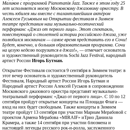
Маликов с программой Pianomaniя Jazz. Также в этом году 25
лет исполняется моему Московскому джазовому оркестру. В
честь юбилея мы вместе с талантливейшим актёром
Алексеем Гуськовым на Открытии фестиваля в Зимнем
театре представим наш музыкально-поэтический
перформанс «Джаз от первого лица». Этот спектакль,
повествующий о столетней истории российского джаза, уже
полюбился москвичам — самое время представить его в Сочи!
Будет, конечно, и большая образовательная программа. Сочи
на целую неделю погрузится в джаз!», —
отмечает основатель
и художественный руководитель Sochi Jazz Festival, народный
артист России
Игорь Бутман.
Открытие Фестиваля состоится 9 сентября в Зимнем театре: в
этот вечер основатель и художественный руководитель
Фестиваля, Народный артист России Игорь Бутман и
Народный артист России Алексей Гуськов в сопровождении
Московского джазового оркестра представят музыкально-
театральный перформанс «Джаз от первого лица». С 10 по 12
сентября пройдут открытые концерты на Площади Флага —
вход на них будет свободным. Также концерты в Зимнем
театре пройдут 13 сентября при участии
Мариам Мерабовой c
проектом Армена Мерабова «MIRAIF»
иТрио Даниила
Крамера, а также 14 сентября при участии
блюзмена и
настоящей легенды русского рок-н-ролла, заслуженного