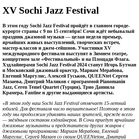
XV Sochi Jazz Festival
В этом году Sochi Jazz Festival пройдёт в главном городе-
курорте страны с 9 по 15 сентября! Сочи ждёт небывалый
праздник джазовой музыки — целая неделя премьер,
ярчайших живых выступлений, творческих встреч,
мастер-классов и джем-сейшнов. Участники XV
международного фестиваля выступят в Зимнем театре,
концертном зале «Фестивальный» и на Площади Флага.
Хэдлайнерами Sochi Jazz Festival 2024 станут Игорь Бутман
и Московский джазовый оркестр, Мариам Мерабова,
Евгений Маргулис, Алексей Гуськов, QUEENtet Сергея
Мазаева, Дмитрий Маликов с программой Pianomaniя
Jazz, Ceren Temel Quartet (Турция), Трио Даниила
Крамера, Fantine и другие выдающиеся артисты.
«В этом году наш Sochi Jazz Festival отмечает 15-летний
юбилей. Для фестиваля число внушительное! Поэтому в этом
году мы продолжим удивлять наших зрителей, прежде всего
— звёздным составом хэдлайнеров. В Сочи приедут ярчайшие
джазовые музыканты и представители других жанров с
джазовыми программами: Мариам Мерабова, Евгений
Маргулис, Сергей Мазаев со своим QUEENtetом, Дмитрий