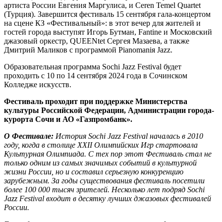
артиста России Евгения Маргулиса, и
Ceren Temel Quartet
(Турция). Завершится фестиваль 15 сентября гала-концертом
на сцене КЗ «Фестивальный»: в этот вечер для жителей и
гостей города выступят
Игорь Бутман, Fantine и Московский
джазовый оркестр, QUEENtet Сергея Мазаева, а также
Дмитрий Маликов с программой Pianomaniя Jazz.
Образовательная программа Sochi Jazz Festival будет
проходить с 10 по 14 сентября 2024 года в Сочинском
Колледже искусств.
Фестиваль проходит при поддержке Министерства
культуры Российской Федерации, Администрации города-
курорта Сочи и АО «Газпромбанк».
О Фестивале:
История Sochi Jazz Festival началась в 2010
году, когда в столице XXII Олимпийских Игр стартовала
Культурная Олимпиада. С тех пор этот Фестиваль стал не
только одним из самых значимых событий в культурной
жизни России, но и составил серьезную конкуренцию
зарубежным. За годы существования фестиваль посетили
более 100 000 тысяч зрителей. Несколько лет подряд Sochi
Jazz Festival входит в десятку лучших джазовых фестивалей
России.