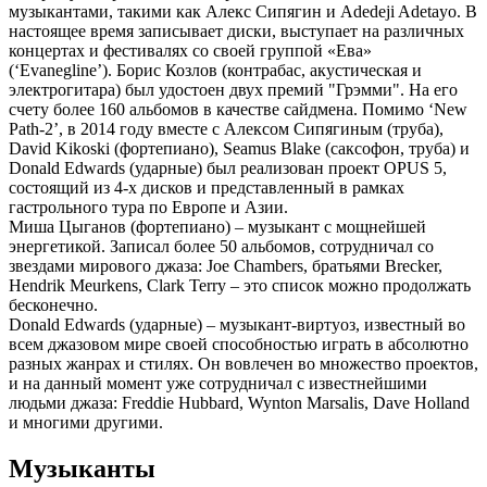
музыкантами, такими как Алекс Сипягин и Adedeji Adetayo. В
настоящее время записывает диски, выступает на различных
концертах и фестивалях со своей группой «Ева»
(‘Evanegline’). Борис Козлов (контрабас, акустическая и
электрогитара) был удостоен двух премий "Грэмми". На его
счету более 160 альбомов в качестве сайдмена. Помимо ‘New
Path-2’, в 2014 году вместе с Алексом Сипягиным (труба),
David Kikoski (фортепиано), Seamus Blake (саксофон, труба) и
Donald Edwards (ударные) был реализован проект OPUS 5,
состоящий из 4-х дисков и представленный в рамках
гастрольного тура по Европе и Азии.
Миша Цыганов (фортепиано) – музыкант с мощнейшей
энергетикой. Записал более 50 альбомов, сотрудничал со
звездами мирового джаза: Joe Chambers, братьями Brecker,
Hendrik Meurkens, Clark Terry – это список можно продолжать
бесконечно.
Donald Edwards (ударные) – музыкант-виртуоз, известный во
всем джазовом мире своей способностью играть в абсолютно
разных жанрах и стилях. Он вовлечен во множество проектов,
и на данный момент уже сотрудничал с известнейшими
людьми джаза: Freddie Hubbard, Wynton Marsalis, Dave Holland
и многими другими.
Музыканты