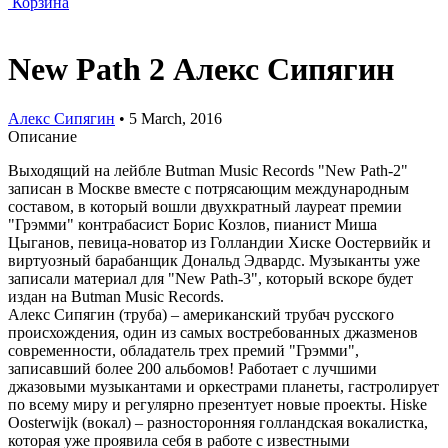
Корзина
New Path 2 Алекс Сипягин
Алекс Сипягин
• 5 March, 2016
Описание
Выходящий на лейбле Butman Music Records "New Path-2"
записан в Москве вместе с потрясающим международным
составом, в который вошли двухкратный лауреат премии
"Грэмми" контрабасист Борис Козлов, пианист Миша
Цыганов, певица-новатор из Голландии Хиске Оостервийк и
виртуозный барабанщик Дональд Эдвардс. Музыканты уже
записали материал для "New Path-3", который вскоре будет
издан на Butman Music Records.
Алекс Сипягин (труба) – американский трубач русского
происхождения, один из самых востребованных джазменов
современности, обладатель трех премий "Грэмми",
записавший более 200 альбомов! Работает с лучшими
джазовыми музыкантами и оркестрами планеты, гастролирует
по всему миру и регулярно презентует новые проекты. Hiske
Oosterwijk (вокал) – разносторонняя голландская вокалистка,
которая уже проявила себя в работе с известными