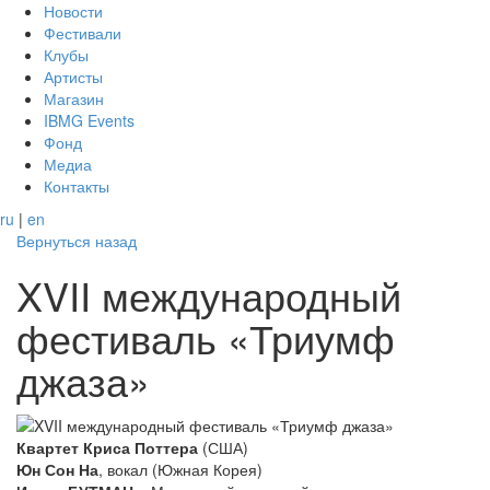
Новости
Фестивали
Клубы
Артисты
Магазин
IBMG Events
Фонд
Медиа
Контакты
ru
|
en
Вернуться назад
XVII международный
фестиваль «Триумф
джаза»
Квартет Криса Поттера
(США)
Юн Сон На
, вокал (Южная Корея)