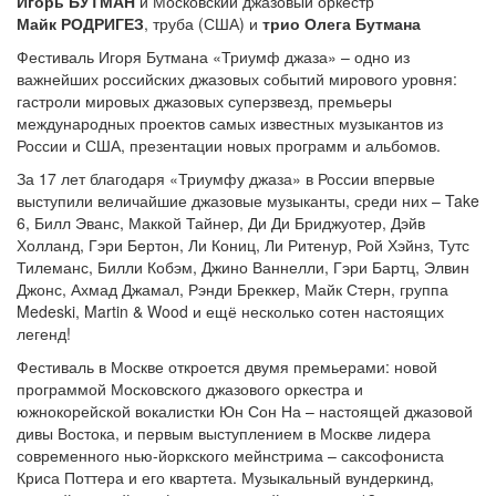
Игорь БУТМАН
и Московский джазовый оркестр
Майк РОДРИГЕЗ
, труба (США) и
трио Олега Бутмана
Фестиваль Игоря Бутмана «Триумф джаза» – одно из
важнейших российских джазовых событий мирового уровня:
гастроли мировых джазовых суперзвезд, премьеры
международных проектов самых известных музыкантов из
России и США, презентации новых программ и альбомов.
За 17 лет благодаря «Триумфу джаза» в России впервые
выступили величайшие джазовые музыканты, среди них – Take
6, Билл Эванс, Маккой Тайнер, Ди Ди Бриджуотер, Дэйв
Холланд, Гэри Бертон, Ли Кониц, Ли Ритенур, Рой Хэйнз, Тутс
Тилеманс, Билли Кобэм, Джино Ваннелли, Гэри Бартц, Элвин
Джонс, Ахмад Джамал, Рэнди Бреккер, Майк Стерн, группа
Medeski, Martin & Wood и ещё несколько сотен настоящих
легенд!
Фестиваль в Москве откроется двумя премьерами: новой
программой Московского джазового оркестра и
южнокорейской вокалистки Юн Сон На – настоящей джазовой
дивы Востока, и первым выступлением в Москве лидера
современного нью-йоркского мейнстрима – саксофониста
Криса Поттера и его квартета. Музыкальный вундеркинд,