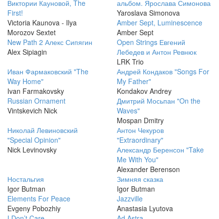
Виктории Кауновой, The
альбом. Ярослава Симонова
First!
Yaroslava Simonova
Victoria Kaunova - Ilya
Amber Sept, Luminescence
Morozov Sextet
Amber Sept
New Path 2 Алекс Сипягин
Open Strings Евгений
Alex Sipiagin
Лебедев и Антон Ревнюк
LRK Trio
Иван Фармаковский "The
Андрей Кондаков "Songs For
Way Home"
My Father"
Ivan Farmakovsky
Kondakov Andrey
Russian Ornament
Дмитрий Мосьпан "On the
Vintskevich Nick
Waves"
Mospan Dmitry
Николай Левиновский
Антон Чекуров
"Special Opinion"
"Extraordinary"
Nick Levinovsky
Александр Беренсон "Take
Me With You"
Alexander Berenson
Ностальгия
Зимняя сказка
Igor Butman
Igor Butman
Elements For Peace
Jazzville
Evgeny Pobozhiy
Anastasia Lyutova
I Don’t Care
Ad Astra