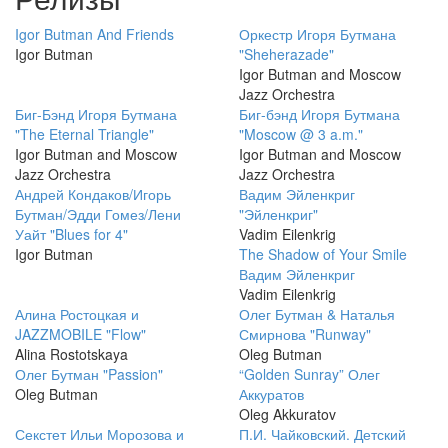
Igor Butman And Friends
Оркестр Игоря Бутмана
Igor Butman
"Sheherazade"
Igor Butman and Moscow
Jazz Orchestra
Биг-Бэнд Игоря Бутмана
Биг-бэнд Игоря Бутмана
"The Eternal Triangle"
"Moscow @ 3 a.m."
Igor Butman and Moscow
Igor Butman and Moscow
Jazz Orchestra
Jazz Orchestra
Андрей Кондаков/Игорь
Вадим Эйленкриг
Бутман/Эдди Гомез/Лени
"Эйленкриг"
Уайт "Blues for 4"
Vadim Eilenkrig
Igor Butman
The Shadow of Your Smile
Вадим Эйленкриг
Vadim Eilenkrig
Алина Ростоцкая и
Олег Бутман & Наталья
JAZZMOBILE "Flow"
Смирнова "Runway"
Alina Rostotskaya
Oleg Butman
Олег Бутман "Passion"
“Golden Sunray” Олег
Oleg Butman
Аккуратов
Oleg Akkuratov
Секстет Ильи Морозова и
П.И. Чайковский. Детский