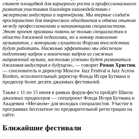
станет площадкой для карьерного роста и профессионального
развития участников благодаря взаимодействию с
экспертами индустрии и партнёрами. Мы впервые создаём
пространство для творческого объединения и обмена опытом
между профессионалами и начинающими специалистами.
Этот проект призваны помочь не только специалистам в
области джазовой педагогики, но и новому поколению
музыкантов, с которыми слушатели Форума впоследствии
будут работать. Насколько эффективно мы обеспечим
подготовку кадров и вовлечение кадров из смежных
направлений музыки, настолько успешно будет развиваться
джазовая индустрия в будущем»
, — говорит
Роман Христюк
— сооснователь и директор Moscow Jazz Festival и Jazz Across
Borders, исполнительный директор Фонда Игоря Бутмана и
продюсер более десяти джазовых фестивалей.
Также с 11 по 15 июня в рамках форум-феста пройдёт Школа
джазовых продюсеров — спецпроект Фонда Игоря Бутмана и
Академии «Меганом» для молодых специалистов. Участие в
программах бесплатное по предварительной регистрации на
сайте.
Ближайшие фестивали