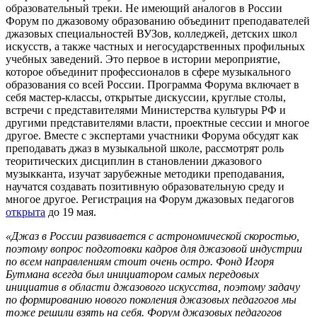
образовательный треки. Не имеющий аналогов в России
Форум по джазовому образованию объединит преподавателей
джазовых специальностей ВУЗов, колледжей, детских школ
искусств, а также частных и негосударственных профильных
учебных заведений. Это первое в истории мероприятие,
которое объединит профессионалов в сфере музыкального
образования со всей России. Программа Форума включает в
себя мастер-классы, открытые дискуссии, круглые столы,
встречи с представителями Министерства культуры РФ и
другими представителями власти, проектные сессии и многое
другое. Вместе с экспертами участники Форума обсудят как
преподавать джаз в музыкальной школе, рассмотрят роль
теоритических дисциплин в становлении джазового
музыкканта, изучат зарубежные методики преподавания,
научатся создавать позитивную образовательную среду и
многое другое. Регистрация на Форум джазовых педагогов
открыта
до 19 мая.
«Джаз в России развивается с астрономической скоростью,
поэтому вопрос подготовки кадров для джазовой индустрии
по всем направлениям стоит очень остро. Фонд Игоря
Бутмана всегда был инициатором самых передовых
инициатив в области джазового искусства, поэтому задачу
по формированию нового поколения джазовых педагогов мы
тоже решили взять на себя. Форум джазовых педагогов