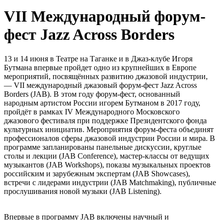
VII Международный форум-
фест Jazz Across Borders
13 и 14 июня в Театре на Таганке и в Джаз-клубе Игоря
Бутмана впервые пройдет одно из крупнейших в Европе
мероприятий, посвящённых развитию джазовой индустрии,
— VII международный джазовый форум-фест Jazz Across
Borders (JAB). В этом году форум-фест, основанный
народным артистом России игорем Бутманом в 2017 году,
пройдёт в рамках IV Международного Московского
джазового фестиваля при поддержке Президентского фонда
культурных инициатив. Мероприятия форум-феста объединят
профессионалов сферы джазовой индустрии России и мира. В
программе запланированы панельные дискуссии, круглые
столы и лекции (JAB Conference), мастер-классы от ведущих
музыкантов (JAB Workshops), показы музыкальных проектов
российским и зарубежным экспертам (JAB Showcases),
встречи с лидерами индустрии (JAB Matchmaking), публичные
прослушивания новой музыки (JAB Listening).
Впервые в программу JAB включены научный и