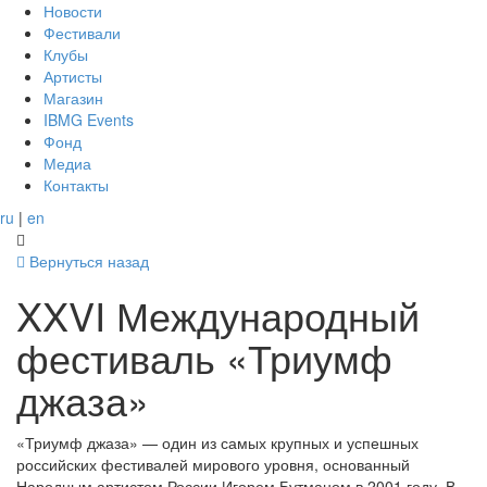
Новости
Фестивали
Клубы
Артисты
Магазин
IBMG Events
Фонд
Медиа
Контакты
ru
|
en
Вернуться назад
XXVI Международный
фестиваль «Триумф
джаза»
«Триумф джаза» — один из самых крупных и успешных
российских фестивалей мирового уровня, основанный
Народным артистом России Игорем Бутманом в 2001 году. В