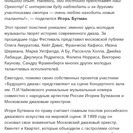
большой опыт. Надеюсь, они достойно представят наш
Оркестр! С интересом буду наблюдать и за другими
участниками смотра — очень люблю находить новые
таланты!»
, — поделился
Игорь Бутман
.
Этот проект поистине уникален: именно здесь молодые
музыканты творят историю современного джаза. За
прошедшие годы Фестиваль представил московской публике
Олега Аккуратова, Кейт Дэвис, Франческо Кафисо, Ивэна
Шермана, Марка Уитфилда, А Бу, Расселла Холла, Джейка
Лабацци, Джулиуса Родригеса, Филипа Норриса, Викторию
Каунову, Сандру Фракенберги многих других молодых
талантливых исполнителей.
Ежегодно, помимо своих собственных проектов участники
«Будущего джаза» представляют на сцене Концертного зала
им. П.И.Чайковского уникальные музыкальные номера
совместно с народным артистом России Игорем Бутманом и
Московским джазовым оркестром.
Игоря Бутмана по праву считают главным послом российского
джазового искусства на мировой сцене. В 1999 году он
основал свои знаменитые Московский джазовый оркестр,
Квинтет и Квартет, которые объездили с гастролями сотни