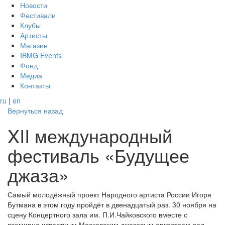
Новости
Фестивали
Клубы
Артисты
Магазин
IBMG Events
Фонд
Медиа
Контакты
ru
|
en
Вернуться назад
XII международный
фестиваль «Будущее
джаза»
Самый молодёжный проект Народного артиста России Игоря
Бутмана в этом году пройдёт в двенадцатый раз. 30 ноября на
сцену Концертного зала им. П.И.Чайковского вместе с
всемирно известным Московским джазовым оркестром под