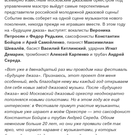
управлением маэстро выйдут самые перспективные
представители российской молодежной джазовой сцены!
Событие вновь соберет на одной сцене музыкантов нового
поколения, никогда прежде не игравших вместе. В этом году
на «Будущем джаза» выступят: вокалисты
Вероника
Петросян
и
Федор Редькин
, саксофонисты
Константин
Бойцов
и
Арий Самойленко
, пианист
Максимилиан
Шевалёв
, басист
Василий Кетлинский
, ударник
Игнат
Демарин
, тромбонист
Алексей Карпенко
и трубач
Андрей
Середа
.
«Вот уже в двенадцатый раз мы проводим наш фестиваль
«Будущее джаза». Признаюсь, этот проект для меня
особенный, ведь благодаря нему мы каждый год открываем
для себя новых звёзд джазовой музыки. После «Будущего
джаза» мой Московский джазовый оркестр неоднократно
пополнялся новыми солистами. Но в этом году все ещё
интереснее: в Фестивале примут участие музыканты,
которые уже играют в моём Оркестре — это саксофонист
Константин Бойцов и трубач Андрей Середа. Обоим
немногим больше 20 лет, но они уже проявили себя так
ярко, что играют наравне с музыкантами, у которых