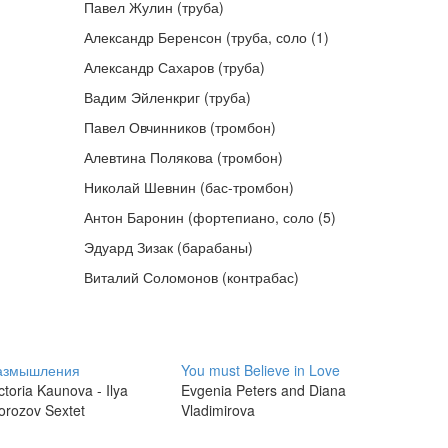
Павел Жулин (труба)
Александр Беренсон (труба, сoло (1)
Александр Сахаров (труба)
Вадим Эйленкриг (труба)
Павел Овчинников (тромбон)
Алевтина Полякова (тромбон)
Николай Шевнин (бас-тромбон)
Антон Баронин (фортепиано, соло (5)
Эдуард Зизак (барабаны)
Виталий Соломонов (контрабас)
азмышления
You must Believe in Love
ctoria Kaunova - Ilya
Evgenia Peters and Diana
orozov Sextet
Vladimirova