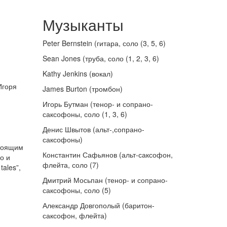
Музыканты
Peter Bernstein (гитара, соло (3, 5, 6)
Sean Jones (труба, соло (1, 2, 3, 6)
Kathy Jenkins (вокал)
Игоря
James Burton (тромбон)
Игорь Бутман (тенор- и сопрано-
саксофоны, соло (1, 3, 6)
Денис Швытов (альт-,сопрано-
саксофоны)
стоящим
Константин Сафьянов (альт-саксофон,
о и
флейта, соло (7)
ales”,
Дмитрий Мосьпан (тенор- и сопрано-
саксофоны, соло (5)
Александр Довгополый (баритон-
саксофон, флейта)