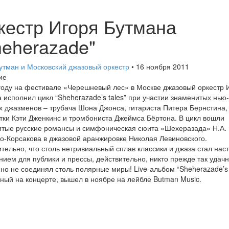
кестр Игоря Бутмана
heherazade"
утман и Московский джазовый оркестр
• 16 ноября 2011
ие
году на фестивале «Черешневый лес» в Москве джазовый оркестр 
 исполнил цикл “Sheherazade’s tales” при участии знаменитых нью-
х джазменов – трубача Шона Джонса, гитариста Питера Бернстина,
тки Кэти Дженкинс и тромбониста Джеймса Бёртона. В цикл вошли
тые русские романсы и симфоническая сюита «Шехеразада» Н.А.
о-Корсакова в джазовой аранжировке Николая Левиновского.
тельно, что столь нетривиальный сплав классики и джаза стал на
нием для публики и прессы, действительно, никто прежде так удачн
но не соединял столь полярные миры! Live-альбом “Sheherazade’s t
ный на концерте, вышел в ноябре на лейбле Butman Music.