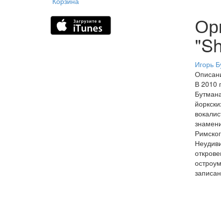
Корзина
Ор
"S
Игорь Б
Описан
В 2010 
Бутмана
йоркски
вокалис
знамени
Римског
Неудиви
открове
остроум
записан