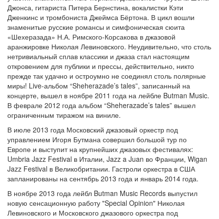
Джонса, гитариста Питера Бернстина, вокалистки Кэти
Дженкинс и тромбониста Джеймса Бёртона. В цикл вошли
знаменитые русские романсы и симфоническая сюита
«Шехеразада» Н.А. Римского-Корсакова в джазовой
аранжировке Николая Левиновского. Неудивительно, что столь
нетривиальный сплав классики и джаза стал настоящим
откровением для публики и прессы, действительно, никто
прежде так удачно и остроумно не соединял столь полярные
миры! Live-альбом “Sheherazade’s tales”, записанный на
концерте, вышел в ноябре 2011 года на лейбле Butman Music.
В феврале 2012 года альбом “Sheherazade’s tales” вышел
ограниченным тиражом на виниле.
В июле 2013 года Московский джазовый оркестр под
управлением Игоря Бутмана совершил большой тур по
Европе и выступит на крупнейших джазовых фестивалях:
Umbria Jazz Festival в Италии, Jazz a Juan во Франции, Wigan
Jazz Festival в Великобритании. Гастроли оркестра в США
запланированы на сентябрь 2013 года и январь 2014 года.
В ноябре 2013 года лейбл Butman Music Records выпустил
новую сенсационную работу "Special Opinion" Николая
Левиновского и Московского джазового оркестра под