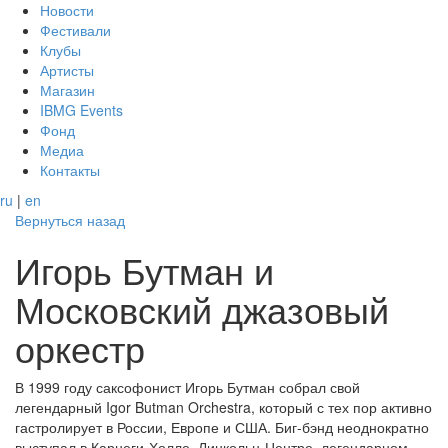
Новости
Фестивали
Клубы
Артисты
Магазин
IBMG Events
Фонд
Медиа
Контакты
ru
|
en
Вернуться назад
Игорь Бутман и
Московский джазовый
оркестр
В 1999 году саксофонист Игорь Бутман собрал свой
легендарный Igor Butman Orchestra, который с тех пор активно
гастролирует в России, Европе и США. Биг-бэнд неоднократно
выступал в Карнеги-Холле, Линкольн-Центре, легендарном