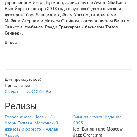
управлением Игоря Бутмана, записанную в Avatar Studios в
Нью-Йорке в январе 2013 года с суперзвёздами фьюжн и
джаз-рока барабанщиком Дэйвом Уэклом, гитаристами
Майком Стерном и Митчем Стайном, саксофонистом Биллом
Эвансом, трубачом Рэнди Бреккером и басистом Томом
Кеннеди.
Видео
Для промоутеров:
Пресс-релиз
Скачать –
DOC
32.5 Kb
Релизы
Голоса джаза. Часть 1 /
Зимняя сказка. Издание
Игорь Бутман, Московский
2025
джазовый оркестр и Аллан
Igor Butman and Moscow
Харрис
Jazz Orchestra