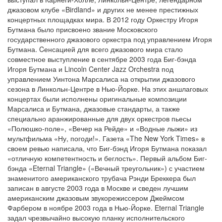
джазовом клубе «Birdland» и других не менее престижных
концертных площадках мира. В 2012 году Оркестру Игоря
Бутмана было присвоено звание Московского
государственного джазового оркестра под управлением Игоря
Бутмана. Cенсацией для всего джазового мира стало
совместное выступление в сентябре 2003 года Биг-бэнда
Игоря Бутмана и Lincoln Center Jazz Orchestra под
управлением Уинтона Марсалиса на открытии джазового
сезона в Линкольн-Центре в Нью-Йорке. На этих аншлаговых
концертах были исполнены оригинальные композиции
Марсалиса и Бутмана, джазовые стандарты, а также
специально аранжированные для двух оркестров пьесы
«Полюшко-поле», «Вечер на Рейде» и «Водные лыжи» из
мультфильма «Ну, погоди!». Газета «The New York Times» в
своем ревью написала, что Биг-бэнд Игоря Бутмана показал
«отличную компетентность и беглость». Первый альбом Биг-
бэнда «Eternal Triangle» («Вечный треугольник») с участием
знаменитого американского трубача Рэнди Бреккера был
записан в августе 2003 года в Москве и сведен лучшим
американским джазовым звукорежиссером Джеймсом
Фарбером в ноябре 2003 года в Нью-Йорке. Eternal Triangle
задал чрезвычайно высокую планку исполнительского