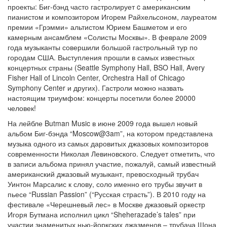
проекты: Биг-бэнд часто гастролирует c американским
пианистом и композитором Игорем Райхельсоном, лауреатом
премии «Грэмми» альтистом Юрием Башметом и его
камерным ансамблем «Солисты Москвы». В феврале 2009
года музыканты совершили большой гастрольный тур по
городам США. Выступления прошли в самых известных
концертных страны (Seattle Symphony Hall, BSO Hall, Avery
Fisher Hall of Lincoln Center, Orchestra Hall of Chicago
Symphony Center и других). Гастроли можно назвать
настоящим триумфом: концерты посетили более 20000
человек!
На лейбле Butman Music в июне 2009 года вышел новый
альбом Биг-бэнда “Moscow@3am”, на котором представлена
музыка одного из самых даровитых джазовых композиторов
современности Николая Левиновского. Следует отметить, что
в записи альбома принял участие, пожалуй, самый известный
американский джазовый музыкант, превосходный трубач
Уинтон Марсалис к слову, соло именно его трубы звучит в
пьесе “Russian Passion” (“Русская страсть”). В 2010 году на
фестивале «Черешневый лес» в Москве джазовый оркестр
Игоря Бутмана исполнил цикл “Sheherazade’s tales” при
участии знаменитых нью-йоркских джазменов – трубача Шона