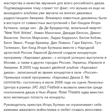
мастерства и качества звучания для всего российского джаза.
Подтверждением тому служит тот факт, что музыка из еще не
вышедшего альбома уже звучала на многих джазовых
радиостанциях Америки. Вcемирно известные джазмены были
в восторге от совместных выступлений с Биг-бэндом Игоря
Бутмана, среди них - Ди Ди Бриджуотер, вокальный квартет
”New York Voices”, Кевин Махогани, Джордж Бенсон, Джино
Ванелли, Уинтон Марсалис, Ларри Корриэлл, Билли Кобэм,
Билл Эванс, Рэнди Бреккер, Джо Ловано, Гэри Бёртон, Тутс
Тилеманс. Биг-бэнд Игоря Бутмана вместе с Народной
артисткой России Ларисой Долиной создали концертную
программу «Карнавал джаза», с которой успешно выступили в
Москве, а также в других городах России, Украины, Израиля и
Америки. В 2003 году вышел двойной альбом «Карнавал
джаза», записанный во время концертов в зале «Россия».
Премьера новой программы «Карнавал Джаза 2. No
comments» состоялась в июле 2008 года на сцене Линкольн-
Центра в рамках JVC Jazz Festival и вызвала ажиотаж среди
поклонников джаза в Нью-Йорке: Rose Theatre едва вместил
всех желающих попасть на концерты.
Руководитель оркестра Игорь Бутман не ограничивает себя
рамками джазового мэйнстрима и любит создать кроссовер-