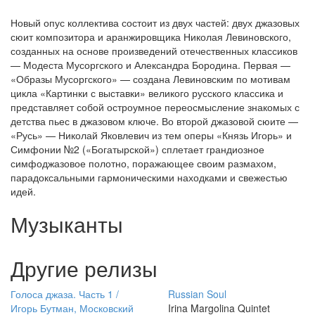
Новый опус коллектива состоит из двух частей: двух джазовых
сюит композитора и аранжировщика Николая Левиновского,
созданных на основе произведений отечественных классиков
— Модеста Мусоргского и Александра Бородина. Первая —
«Образы Мусоргского» — создана Левиновским по мотивам
цикла «Картинки с выставки» великого русского классика и
представляет собой остроумное переосмысление знакомых с
детства пьес в джазовом ключе. Во второй джазовой сюите —
«Русь» — Николай Яковлевич из тем оперы «Князь Игорь» и
Симфонии №2 («Богатырской») сплетает грандиозное
симфоджазовое полотно, поражающее своим размахом,
парадоксальными гармоническими находками и свежестью
идей.
Музыканты
Другие релизы
Голоса джаза. Часть 1 /
Russian Soul
Игорь Бутман, Московский
Irina Margolina Quintet