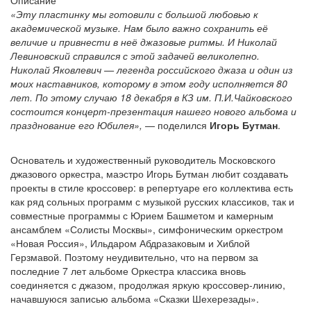
Описание
«Эту пластинку мы готовили с большой любовью к
академической музыке. Нам было важно сохранить её
величие и привнести в неё джазовые ритмы. И Николай
Левиновский справился с этой задачей великолепно.
Николай Яковлевич — легенда российского джаза и один из
моих наставников, которому в этом году исполняется 80
лет.
По этому случаю
18 декабря в КЗ им. П.И.Чайковского
состоится концерт-презентация нашего нового альбома и
празднование его Юбилея
»,
— поделился
Игорь Бутман
.
Основатель и художественный руководитель Московского
джазового оркестра, маэстро Игорь Бутман любит создавать
проекты в стиле кроссовер: в репертуаре его коллектива есть
как ряд сольных программ с музыкой русских классиков, так и
совместные программы с Юрием Башметом и камерным
ансамблем «Солисты Москвы», симфоническим оркестром
«Новая Россия», Ильдаром Абдразаковым и Хиблой
Герзмавой. Поэтому неудивительно, что на первом за
последние 7 лет альбоме Оркестра классика вновь
соединяется с джазом, продолжая яркую кроссовер-линию,
начавшуюся записью альбома «Сказки Шехерезады».