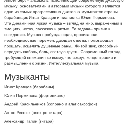
Amber Sept – ансамбль, исполняющий
современную джазовую
музыку, основателями и авторами музыки которого являются
одни из самых прогрессивных джазовых музыкантов страны –
барабанщик Игнат Кравцов и пианистка Юлия Перминова.
Эта динамичная яркая музыка – взгляд на мир, выраженный в
эмоциях, нотах, пассажах и ритме. Ее задача– призыв к
созиданию. Музыка пробуждающая, пронизанная
необходимостью перемен, дающая ответы, помогающая
прощать, исцелять душевные раны.. Живой звук, способный
передать любовь, боль, светлую грусть. Современный взгляд,
требующий внимания ко всему, что вокруг, концентрации и
размышлений о жизни. Интеллектуальная музыка.
Музыканты
Игнат Кравцов (барабаны)
Юлия Перминова (фортепиано)
Андрей Красильников (сопрано и альт саксофон)
Антон Ревнюк (электро-гитара)
Александр Папий (гитара)