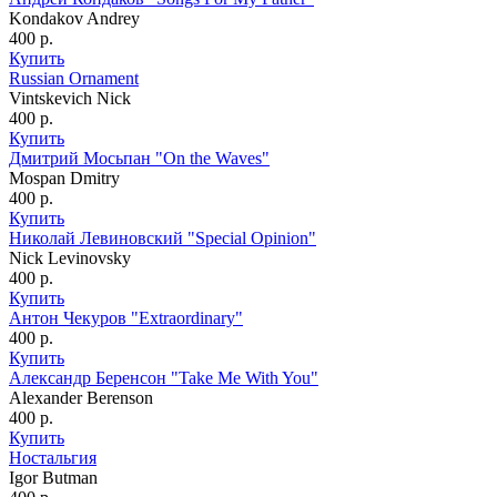
Kondakov Andrey
400
р.
Купить
Russian Ornament
Vintskevich Nick
400
р.
Купить
Дмитрий Мосьпан "On the Waves"
Mospan Dmitry
400
р.
Купить
Николай Левиновский "Special Opinion"
Nick Levinovsky
400
р.
Купить
Антон Чекуров "Extraordinary"
400
р.
Купить
Александр Беренсон "Take Me With You"
Alexander Berenson
400
р.
Купить
Ностальгия
Igor Butman