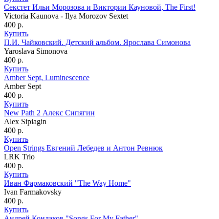
Секстет Ильи Морозова и Виктории Кауновой, The First!
Victoria Kaunova - Ilya Morozov Sextet
400
р.
Купить
П.И. Чайковский. Детский альбом. Ярослава Симонова
Yaroslava Simonova
400
р.
Купить
Amber Sept, Luminescence
Amber Sept
400
р.
Купить
New Path 2 Алекс Сипягин
Alex Sipiagin
400
р.
Купить
Open Strings Евгений Лебедев и Антон Ревнюк
LRK Trio
400
р.
Купить
Иван Фармаковский "The Way Home"
Ivan Farmakovsky
400
р.
Купить
Андрей Кондаков "Songs For My Father"