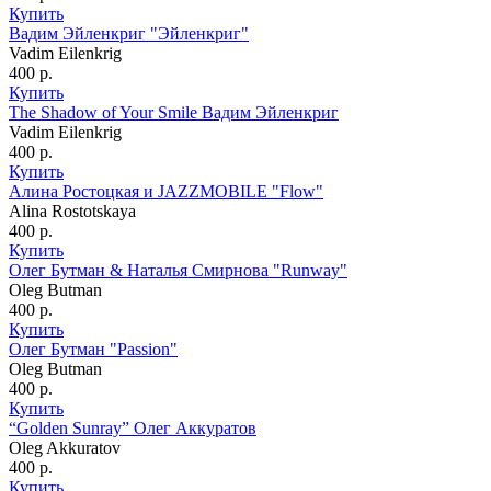
Купить
Вадим Эйленкриг "Эйленкриг"
Vadim Eilenkrig
400
р.
Купить
The Shadow of Your Smile Вадим Эйленкриг
Vadim Eilenkrig
400
р.
Купить
Алина Ростоцкая и JAZZMOBILE "Flow"
Alina Rostotskaya
400
р.
Купить
Олег Бутман & Наталья Смирнова "Runway"
Oleg Butman
400
р.
Купить
Олег Бутман "Passion"
Oleg Butman
400
р.
Купить
“Golden Sunray” Олег Аккуратов
Oleg Akkuratov
400
р.
Купить