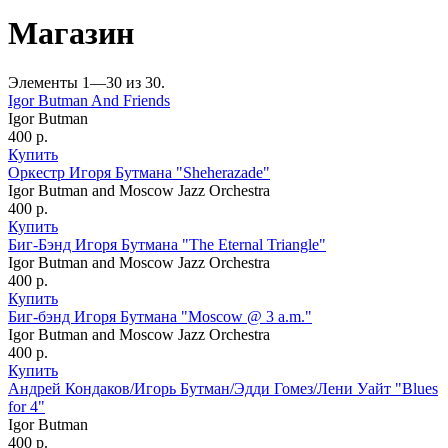
Магазин
Элементы 1—30 из 30.
Igor Butman And Friends
Igor Butman
400
р.
Купить
Оркестр Игоря Бутмана "Sheherazade"
Igor Butman and Moscow Jazz Orchestra
400
р.
Купить
Биг-Бэнд Игоря Бутмана "The Eternal Triangle"
Igor Butman and Moscow Jazz Orchestra
400
р.
Купить
Биг-бэнд Игоря Бутмана "Moscow @ 3 a.m."
Igor Butman and Moscow Jazz Orchestra
400
р.
Купить
Андрей Кондаков/Игорь Бутман/Эдди Гомез/Лени Уайт "Blues
for 4"
Igor Butman
400
р.