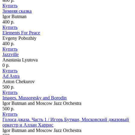
400
р.
Купить
Зимняя сказка
Igor Butman
400
р.
Купить
Elements For Peace
Evgeny Pobozhiy
400
р.
Купить
Jazzville
Anastasia Lyutova
0
р.
Купить
Ad Astra
Anton Chekurov
500
р.
Купить
Images. Mussorgsky and Borodin
Igor Butman and Moscow Jazz Orchestra
500
р.
Купить
Голоса джаза. Часть 1 / Игорь Бутман, Московский джазовый
оркестр и Аллан Харрис
Igor Butman and Moscow Jazz Orchestra