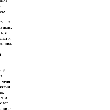
овина
я
ыло
го. Он
з прав,
ь, я
дист и
иданном
й
e for
ыл
- меня
России.
ны,
 что
е все
аписал.