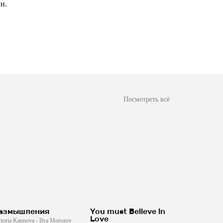
н.
Посмотреть всё
азмышления
You must Believe in
Love
ctoria Kaunova - Ilya Morozov