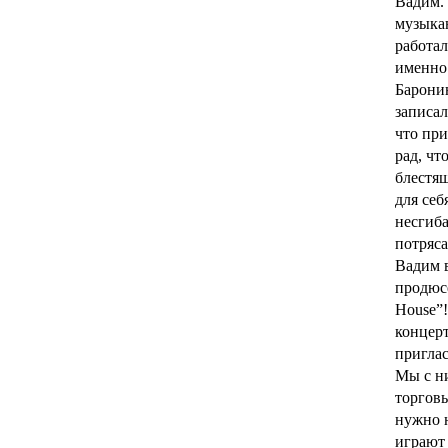
Вадим. 
музыкан
работал
именно 
Баронин
записал
что при
рад, чт
блестящ
для себ
несгиба
потряс
Вадим в
продюсе
House”!
концерт
приглас
Мы с ни
торговы
нужно н
играют 