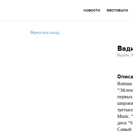
НОВОСТИ
ФЕСТИВАЛИ
Вернуться назад
Вад
Вадим Э
Опис
Butman 
“Эйленк
первых,
широких
третьих
Music. 
диск “S
Самый 