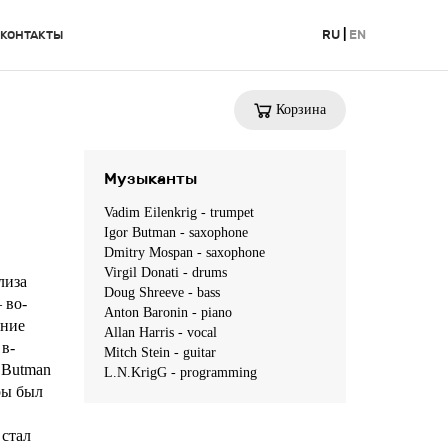
RU
|
EN
КОНТАКТЫ
Корзина
Музыканты
Vadim Eilenkrig - trumpet
Igor Butman - saxophone
Dmitry Mospan - saxophone
Virgil Donati - drums
лиза
Doug Shreeve - bass
 во-
Anton Baronin - piano
ание
Allan Harris - vocal
в-
Mitch Stein - guitar
 Butman
L.N.KrigG - programming
ры был
стал