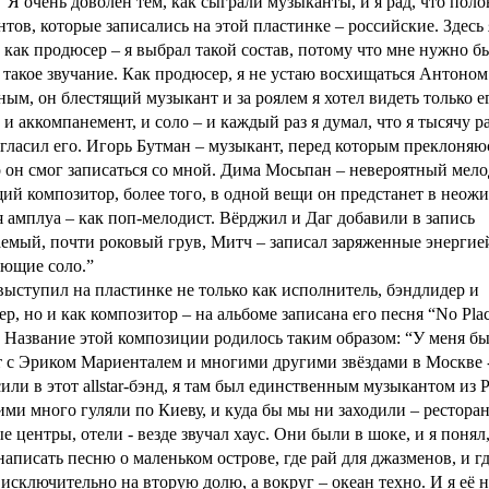
“Я очень доволен тем, как cыграли музыканты, и я рад, что пол
тов, которые записались на этой пластинке – российские. Здесь 
 как продюсер – я выбрал такой состав, потому что мне нужно б
такое звучание. Как продюсер, я не устаю восхищаться Антоном
ым, он блестящий музыкант и за роялем я хотел видеть только е
 и аккомпанемент, и соло – и каждый раз я думал, что я тысячу ра
гласил его. Игорь Бутман – музыкант, перед которым преклоняюс
о он смог записаться со мной. Дима Мосьпан – невероятный мело
ий композитор, более того, в одной вещи он предстанет в неож
я амплуа – как поп-мелодист. Вёрджил и Даг добавили в запись
емый, почти роковый грув, Митч – записал заряженные энергие
ающие соло.”
ыступил на пластинке не только как исполнитель, бэндлидер и
р, но и как композитор – на альбоме записана его песня “No Plac
 Название этой композиции родилось таким образом: “У меня б
 с Эриком Мариенталем и многими другими звёздами в Москве 
или в этот allstar-бэнд, я там был единственным музыкантом из 
ми много гуляли по Киеву, и куда бы мы ни заходили – рестора
е центры, отели - везде звучал хаус. Они были в шоке, и я понял,
аписать песню о маленьком острове, где рай для джазменов, и гд
исключительно на вторую долю, а вокруг – океан техно. И я её н