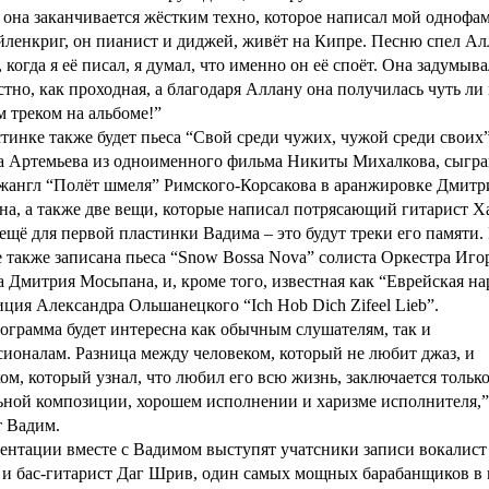
 она заканчивается жёстким техно, которое написал мой однофа
ленкриг, он пианист и диджей, живёт на Кипре. Песню спел Ал
 когда я её писал, я думал, что именно он её споёт. Она задумыва
стно, как проходная, а благодаря Аллану она получилась чуть ли
 треком на альбоме!”
тинке также будет пьеса “Свой среди чужих, чужой среди своих
а Артемьева из одноименного фильма Никиты Михалкова, сыгр
джангл “Полёт шмеля” Римского-Корсакова в аранжировке Дмитр
а, а также две вещи, которые написал потрясающий гитарист Х
ещё для первой пластинки Вадима – это будут треки его памяти.
 также записана пьеса “Snow Bossa Nova” солиста Оркестра Иго
 Дмитрия Мосьпана, и, кроме того, известная как “Еврейская на
ция Александра Ольшанецкого “Ich Hob Dich Zifeel Lieb”.
ограмма будет интересна как обычным слушателям, так и
ионалам. Разница между человеком, который не любит джаз, и
ом, который узнал, что любил его всю жизнь, заключается только
ной композиции, хорошем исполнении и харизме исполнителя,”
т Вадим.
ентации вместе с Вадимом выступят учатсники записи вокалист
 и бас-гитарист Даг Шрив, один самых мощных барабанщиков в