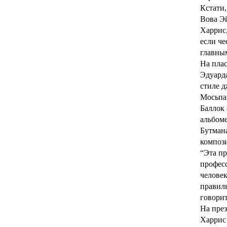
Кстати,
Вова Эй
Харрис,
если че
главным
На плас
Эдуард
стиле 
Мосьпан
Баллок 
альбоме
Бутмана
компози
“Эта пр
професс
человек
правиль
говори
На през
Харрис