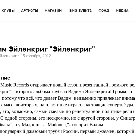
КЛУБЫ
АРТИСТЫ
МАГАЗИН
IBMG EVENTS
ФОНД
МЕДИА
им Эйленкриг "Эйленкриг"
йленкриг
• 15 октября, 2012
ание
Music Records открывает новый сезон презентацией громкого ре
риг” – второго альбома трубача Вадима Эйленкрига! Громкого –
 потому что всё, что делает Вадим, неизменно привлекает вним
 масс, во-вторых, на пластинке играют настоящие суперзвёзды, 
, это, возможно, самый смелый по репертуарной политике релиз
“С одной стороны, это нескромно, но с другой стороны, у Синат
inatra”, а у Мадонны - “Madonna,”- говорит Вадим.
популярный джазовый трубач России, первый джазмен, который 