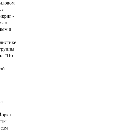
силовом
 с
нкриг -
ия о
ным и
илистике
 группы
ю. “По
гой
ил
Йорка
сты
 сам