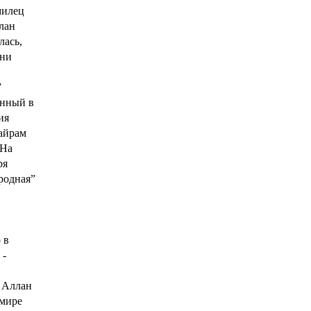
милец
лан
лась,
 ни
”
анный в
ия
айрам
 На
ря
родная”
 в
 -
 Аллан
 мире