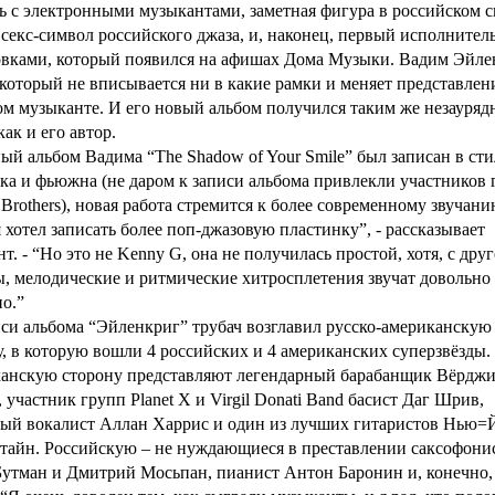
ь с электронными музыкантами, заметная фигура в российском 
 секс-символ российского джаза, и, наконец, первый исполнитель
овками, который появился на афишах Дома Музыки. Вадим Эйле
 который не вписывается ни в какие рамки и меняет представлен
м музыканте. И его новый альбом получился таким же незауряд
как и его автор.
й альбом Вадима “The Shadow of Your Smile” был записан в ст
ка и фьюжна (не даром к записи альбома привлекли участников
 Brothers), новая работа стремится к более современному звучани
 хотел записать более поп-джазовую пластинку”, - рассказывает
т. - “Но это не Kenny G, она не получилась простой, хотя, с дру
, мелодические и ритмические хитросплетения звучат довольно
о.”
си альбома “Эйленкриг” трубач возглавил русско-американскую
, в которую вошли 4 российских и 4 американских суперзвёзды.
анскую сторону представляют легендарный барабанщик Вёрдж
 участник групп Planet X и Virgil Donati Band басист Даг Шрив,
ный вокалист Аллан Харрис и один из лучших гитаристов Нью=
тайн. Российскую – не нуждающиеся в преставлении саксофони
утман и Дмитрий Мосьпан, пианист Антон Баронин и, конечно,