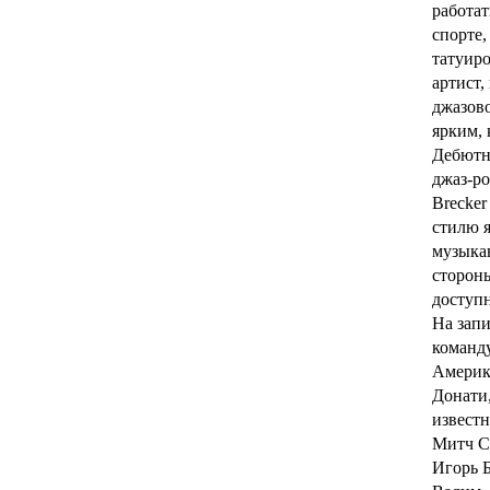
работат
спорте,
татуир
артист,
джазово
ярким, 
Дебютны
джаз-ро
Brecker
стилю я
музыкан
стороны
доступн
На запи
команду
Америк
Донати,
извест
Митч С
Игорь Б