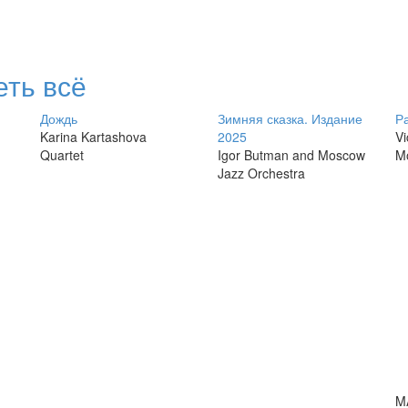
ть всё
Дождь
Зимняя сказка. Издание
Р
Karina Kartashova
2025
Vi
Quartet
Igor Butman and Moscow
M
Jazz Orchestra
M