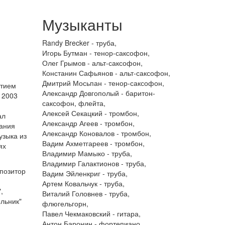
Музыканты
Randy Brecker - труба,
Игорь Бутман - тенор-саксофон,
Олег Грымов - альт-саксофон,
Констанин Сафьянов - альт-саксофон,
Дмитрий Мосьпан - тенор-саксофон,
стием
Александр Довгополый - баритон-
 2003
саксофон, флейта,
Алексей Секацкий - тромбон,
ал
Александр Агеев - тромбон,
чания
Александр Коновалов - тромбон,
узыка из
Вадим Ахметгареев - тромбон,
ях
Владимир Мамыко - труба,
Владимир Галактионов - труба,
мпозитор
Вадим Эйленкриг - труба,
Артем Ковальчук - труба,
,
Виталий Головнев - труба,
ольник"
флюгельгорн,
Павел Чекмаковский - гитара,
Антон Баронин - фортепиано,