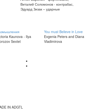
Виталий Соломонов - контрабас,
Эдуард Зизак – ударные
азмышления
You must Believe in Love
ctoria Kaunova - Ilya
Evgenia Peters and Diana
orozov Sextet
Vladimirova
ADE IN ADGTL