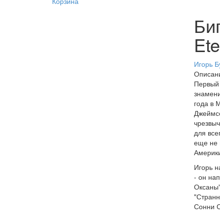
Корзина
Би
Ete
Игорь Б
Описан
Первый 
знамени
года в 
Джеймсо
чрезвыч
для все
еще не 
Америки
Игорь н
- он на
Оксаны"
"Странн
Сонни С