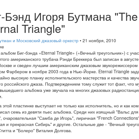
г-Бэнд Игоря Бутмана "The
rnal Triangle"
утман и Московский джазовый оркестр
• 21 ноября, 2010
ие
альбом Биг-бэнда «Eternal Triangle» («Вечный треугольник») с уча
того американского трубача Рэнди Бреккера был записан в августе
Москве и сведен лучшим американским джазовым звукорежиссером
м Фарбером в ноябре 2003 года в Нью-Йорке. Eternal Triangle зад
айно высокую планку исполнительского мастерства и качества зву
го российского джаза. Подтверждением тому служит тот факт, что м
вышедшего альбома уже звучала на многих джазовых радиостанци
.
а этой пластинке выступает не только как исполнитель, но и как ко
писал семь из девяти пьес альбома. Среди них изящный "Вальс для
, очаровательная "Самба де Игорь", лиричная "French Connections"
ая и прекрасная Сибирь" и другие. Остальные две - "Вечный треуг
титта и "Болеро" Виталия Долгова.