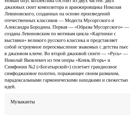
Новый опус коллектива состоит из двух частей: двух
джазовых сюит композитора и аранжировщика Николая
Левиновского, созданных на основе произведений
отечественных классиков — Модеста Мусоргского и
Александра Бородина. Первая — «Образы Мусоргского» —
создана Левиновским по мотивам цикла «Картинки с
выставки» великого русского классика и представляет
собой остроумное переосмысление знакомых с детства пьес
в джазовом ключе. Во второй джазовой сюите — «Русь» —
Николай Яковлевич из тем оперы «Князь Игорь» и
Симфонии №2 («Богатырской») сплетает грандиозное
симфоджазовое полотно, поражающее своим размахом,
парадоксальными гармоническими находками и свежестью
идей.
Музыканты