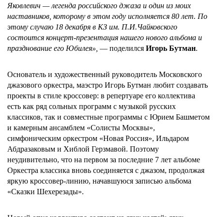
Яковлевич — легенда российского джаза и один из моих
наставников, которому в этом году исполняется 80 лет.
По
этому случаю
18 декабря в КЗ им. П.И.Чайковского
состоится концерт-презентация нашего нового альбома и
празднование его Юбилея
»,
— поделился
Игорь Бутман
.
Основатель и художественный руководитель Московского
джазового оркестра, маэстро Игорь Бутман любит создавать
проекты в стиле кроссовер: в репертуаре его коллектива
есть как ряд сольных программ с музыкой русских
классиков, так и совместные программы с Юрием Башметом
и камерным ансамблем «Солисты Москвы»,
симфоническим оркестром «Новая Россия», Ильдаром
Абдразаковым и Хиблой Герзмавой. Поэтому
неудивительно, что на первом за последние 7 лет альбоме
Оркестра классика вновь соединяется с джазом, продолжая
яркую кроссовер-линию, начавшуюся записью альбома
«Сказки Шехерезады».