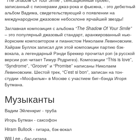
“The Shadow Of Your Smile”,
сенсационный проект,
записанный с пионерами джаз-рока и фьюжна, - это дебютный
альбом Вадима, свидетельствующий о появлении на
международном джазовом небосклоне ярчайшей звезды!
Заглавная композиция с альбома
“The Shadow Of Your Smile”
– это популярный джазовый стандарт, аранжированный нью-
йоркским композитором и пианистом Николаем Левиновским.
Хайрам Буллок записал для этой композиции партию бэк-
вокала, а легендарный Рэнди Бреккер прочитал рэп (в русской
версии рэп читает Тимур Родригез). Композиции “This is love”,
“Syndrome”, “Groove” и “Promise” написаны Николаем
Левиновским. Шестой трек, “C’est si bon”, записан на тон-
студии «Мосфильм» в Москве с участием биг–бэнда Игоря
Бутмана.
Музыканты
Вадим Эйленкриг - труба
Игорь Бутман - саксофон
Hiram Bullock - гитара, бэк-вокал
Will Lee - бас-гитара