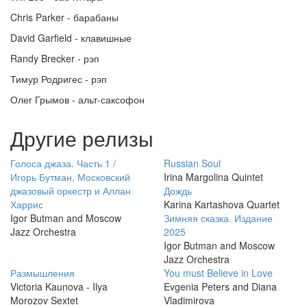
Chris Parker - барабаны
David Garfield - клавишные
Randy Brecker - рэп
Тимур Родригес - рэп
Олег Грымов - альт-саксофон
Другие релизы
Голоса джаза. Часть 1 /
Russian Soul
Игорь Бутман, Московский
Irina Margolina Quintet
джазовый оркестр и Аллан
Дождь
Харрис
Karina Kartashova Quartet
Igor Butman and Moscow
Зимняя сказка. Издание
Jazz Orchestra
2025
Igor Butman and Moscow
Jazz Orchestra
Размышления
You must Believe in Love
Victoria Kaunova - Ilya
Evgenia Peters and Diana
Morozov Sextet
Vladimirova