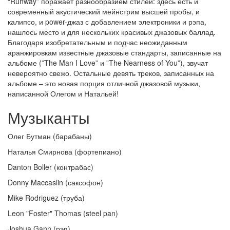
“Runway” поражает разнообразием стилей: здесь есть и
современный акустический мейнстрим высшей пробы, и
калипсо, и power-джаз с добавлением электроники и рэпа,
нашлось место и для нескольких красивых джазовых баллад.
Благодаря изобретательным и подчас неожиданным
аранжировкам известные джазовые стандарты, записанные на
альбоме (”The Man I Love” и ”The Nearness of You”), звучат
невероятно свежо. Остальные девять треков, записанных на
альбоме – это новая порция отличной джазовой музыки,
написанной Олегом и Натальей!
Музыканты
Олег Бутман (барабаны)
Наталья Смирнова (фортепиано)
Danton Boller (контрабас)
Donny Maccaslin (саксофон)
Mike Rodriguez (труба)
Leon "Foster" Thomas (steel pan)
Joshua Gann (рэп)