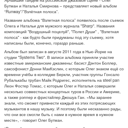
Ярчайший тандем на российской джазовой сцене - Олег
Бутман и Наталья Смирнова – представляет новый альбом
“Runway”/”Взлётная полоса”.
Название альбома “Взлетная полоса” появилось после съемок
Олега и Натальи для мужского журнала "Sharp". Названия
композиций "Воздушный поцелуй", "Полет Души" , "Взлетная
полоса" - как будто были придуманы под эту съемку, хотя
написаны были, конечно, гораздо раньше.
Альбом был записан в августе 2011 года в Нью-Йорке на
студии "Systems Two". В записи альбома приняли участие
известные американские джазмены: басист Дэнтон Боллер,
саксофонист Донни МакКэслин, с которым Олег знаком ещё со
времени учёбы в колледже Беркли, участник группы Гонсало
Рубалькабы трубач Майк Родригес, исполнитель на steel pan
Леон Фостер Томас, с которым Олег и Наталья совершили
несколько совместных концертных туров в России и Америке,
а также рэппер и фристайлер Джошуа Ган. «Мы заранее
знали, что сможет привнести каждый из этих потрясающих
музыкантов в нашу музыку. И поэтому были несказанно рады,
что они все смогли быть с нами в нужное время в нужном
месте», - говорит Олег Бутман.