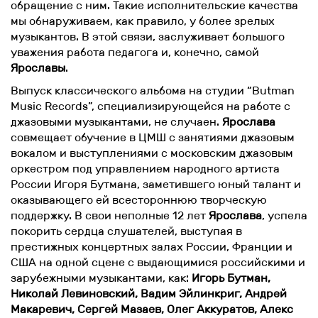
обращение с ним. Такие исполнительские качества
мы обнаруживаем, как правило, у более зрелых
музыкантов. В этой связи, заслуживает большого
уважения работа педагога и, конечно, самой
Ярославы
.
Выпуск классического альбома на студии “Butman
Music Records”, специализирующейся на работе с
джазовыми музыкантами, не случаен.
Ярослава
совмещает обучение в ЦМШ с занятиями джазовым
вокалом и выступлениями с московским джазовым
оркестром под управлением народного артиста
России Игоря Бутмана, заметившего юный талант и
оказывающего ей всестороннюю творческую
поддержку. В свои неполные 12 лет
Ярослава
, успела
покорить сердца слушателей, выступая в
престижных концертных залах России, Франции и
США на одной сцене с выдающимися российскими и
зарубежными музыкантами, как:
Игорь Бутман,
Николай Левиновский, Вадим Эйлинкриг, Андрей
Макаревич, Сергей Мазаев, Олег Аккуратов, Алекс