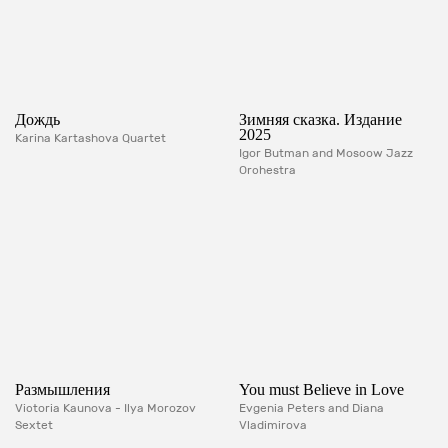
Дождь
Зимняя сказка. Издание
2025
Karina Kartashova Quartet
Igor Butman and Moscow Jazz
Orchestra
Размышления
You must Believe in Love
Victoria Kaunova - Ilya Morozov
Evgenia Peters and Diana
Sextet
Vladimirova