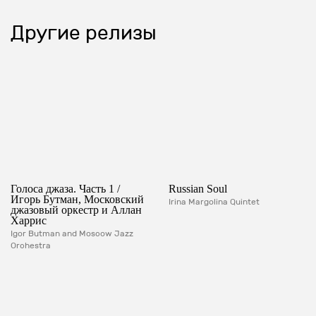
Другие релизы
Голоса джаза. Часть 1 /
Russian Soul
Игорь Бутман, Московский
Irina Margolina Quintet
джазовый оркестр и Аллан
Харрис
Igor Butman and Moscow Jazz
Orchestra